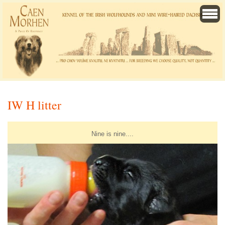
IW H litter
Nine is nine....