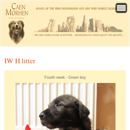
IW H litter
Fourth week - Green boy