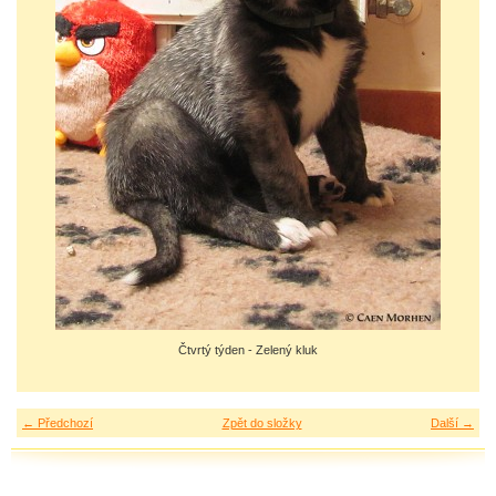
Čtvrtý týden - Zelený kluk
← Předchozí
Zpět do složky
Další →