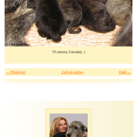
Tři odstíny čokolády :)
← Předchozí
Zpět do složky
Další →