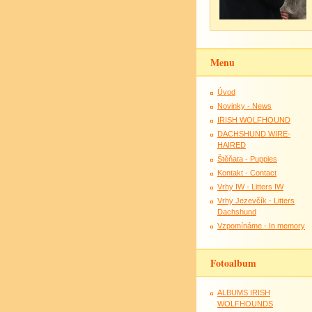
Menu
Úvod
Novinky - News
IRISH WOLFHOUND
DACHSHUND WIRE-
HAIRED
Štěňata - Puppies
Kontakt - Contact
Vrhy IW - Litters IW
Vrhy Jezevčík - Litters
Dachshund
Vzpomínáme - In memory
Fotoalbum
ALBUMS IRISH
WOLFHOUNDS