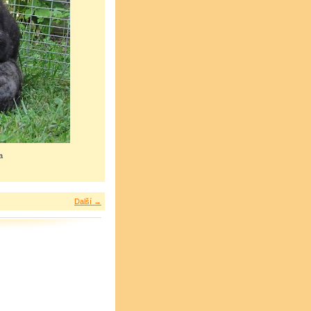
a
Další →