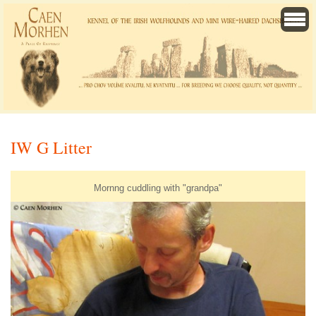
IW G Litter
Mornng cuddling with "grandpa"