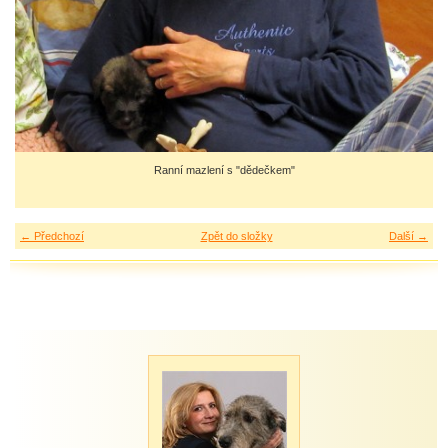
Ranní mazlení s "dědečkem"
← Předchozí
Zpět do složky
Další →