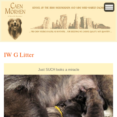
IW G Litter
Just SUCH looks a miracle