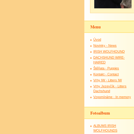
Menu
Úvod
Novinky - News
IRISH WOLFHOUND
DACHSHUND WIRE-
HAIRED
Štěňata - Puppies
Kontakt - Contact
Vrhy IW - Litters IW
Vrhy Jezevčík - Litters
Dachshund
Vzpomínáme - In memory
Fotoalbum
ALBUMS IRISH
WOLFHOUNDS