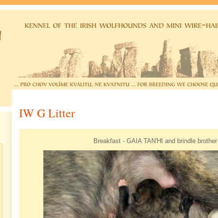
IW G Litter
Breakfast - GAIA TAN'HI and brindle brother