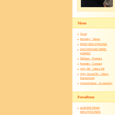
Menu
Úvod
Novinky - News
IRISH WOLFHOUND
DACHSHUND WIRE-
HAIRED
Štěňata - Puppies
Kontakt - Contact
Vrhy IW - Litters IW
Vrhy Jezevčík - Litters
Dachshund
Vzpomínáme - In memory
Fotoalbum
ALBUMS IRISH
WOLFHOUNDS