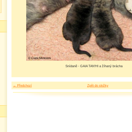
Snídaně - GAIA TAN'HI a žíhaný brácha
← Předchozí
Zpět do složky