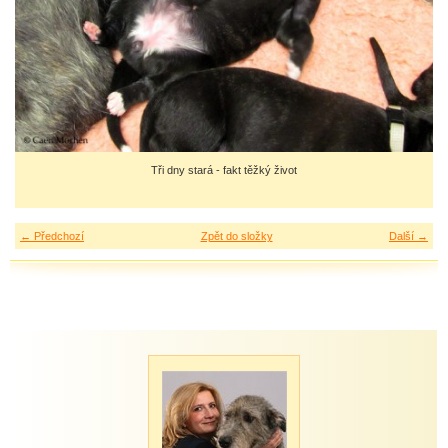
Tři dny stará - fakt těžký život
← Předchozí
Zpět do složky
Další →