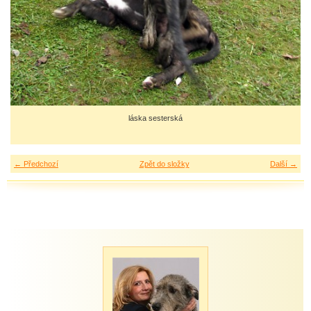
láska sesterská
← Předchozí
Zpět do složky
Další →