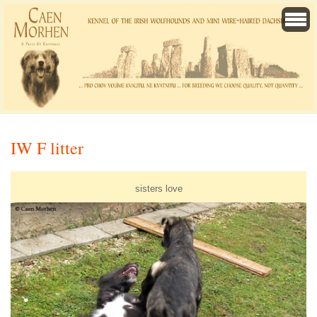
IW F litter
sisters love