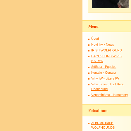
Menu
Úvod
Novinky - News
IRISH WOLFHOUND
DACHSHUND WIRE-
HAIRED
Štěňata - Puppies
Kontakt - Contact
Vrhy IW - Litters IW
Vrhy Jezevčík - Litters
Dachshund
Vzpomínáme - In memory
Fotoalbum
ALBUMS IRISH
WOLFHOUNDS