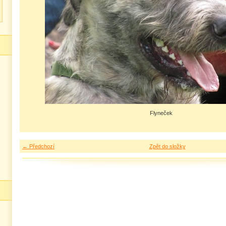
Flyneček
← Předchozí
Zpět do složky