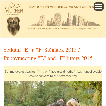
Setkání "E" a "F" štěňátek 2015 /
Puppymeeting "E" and "F" litters 2015
So, my dearest babies, I'm a bit "tired grandmother", but I unbelievable
looking forward to our next meeting!