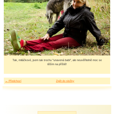
Tak, miláčkové, jsem tak trochu "unavená babi", ale neuvěřitelně moc se
těším na příště!
← Předchozí
Zpět do složky