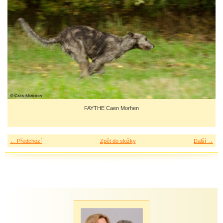
FAYTHE Caen Morhen
← Předchozí
Zpět do složky
Další →