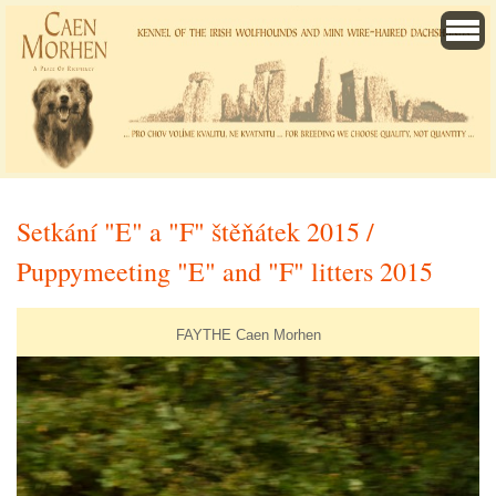
Setkání "E" a "F" štěňátek 2015 /
Puppymeeting "E" and "F" litters 2015
FAYTHE Caen Morhen