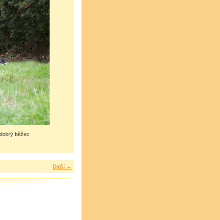
 dobrý běžec
Další →