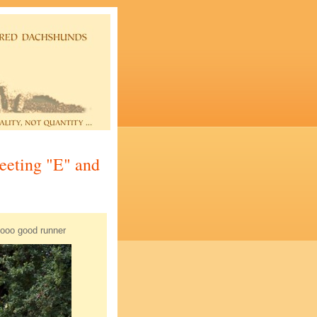
eeting "E" and
ooo good runner