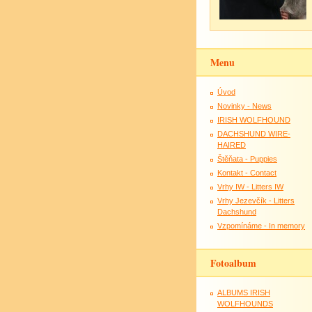
Menu
Úvod
Novinky - News
IRISH WOLFHOUND
DACHSHUND WIRE-
HAIRED
Štěňata - Puppies
Kontakt - Contact
Vrhy IW - Litters IW
Vrhy Jezevčík - Litters
Dachshund
Vzpomínáme - In memory
Fotoalbum
ALBUMS IRISH
WOLFHOUNDS