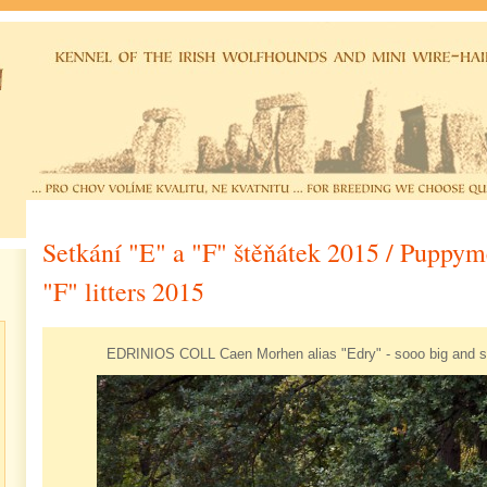
Setkání "E" a "F" štěňátek 2015 / Puppym
"F" litters 2015
EDRINIOS COLL Caen Morhen alias "Edry" - sooo big and s