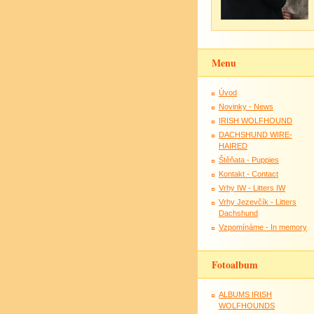
Menu
Úvod
Novinky - News
IRISH WOLFHOUND
DACHSHUND WIRE-
HAIRED
Štěňata - Puppies
Kontakt - Contact
Vrhy IW - Litters IW
Vrhy Jezevčík - Litters
Dachshund
Vzpomínáme - In memory
Fotoalbum
ALBUMS IRISH
WOLFHOUNDS