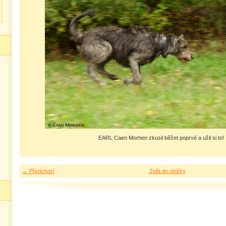
EARL Caen Morhen zkusil běžet poprvé a užil si to!
← Předchozí
Zpět do složky