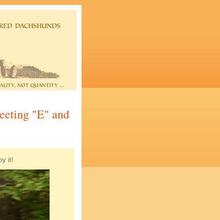
eeting "E" and
y it!