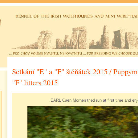
Setkání "E" a "F" štěňátek 2015 / Puppym
"F" litters 2015
EARL Caen Morhen tried run at first time and enjo