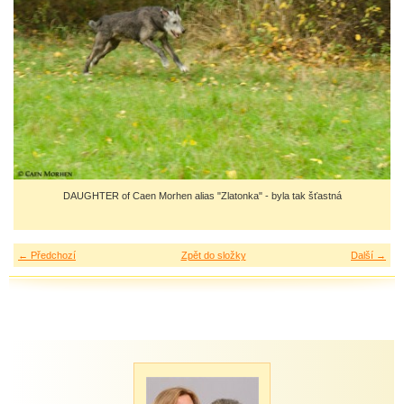
DAUGHTER of Caen Morhen alias "Zlatonka" - byla tak šťastná
← Předchozí
Zpět do složky
Další →