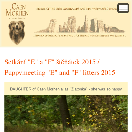
Setkání "E" a "F" štěňátek 2015 /
Puppymeeting "E" and "F" litters 2015
DAUGHTER of Caen Morhen alias "Zlatonka" - she was so happy