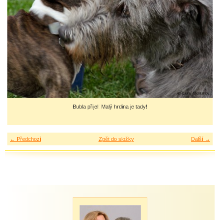
Bubla přijel! Malý hrdina je tady!
← Předchozí
Zpět do složky
Další →