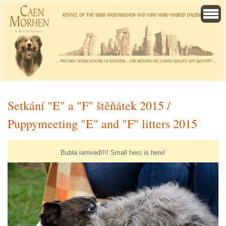
Setkání "E" a "F" štěňátek 2015 /
Puppymeeting "E" and "F" litters 2015
Bubla iarrived!!!! Small hero is here!