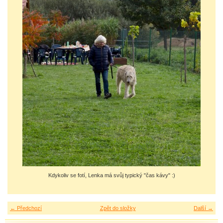
Kdykoliv se fotí, Lenka má svůj typický "čas kávy" :)
← Předchozí
Zpět do složky
Další →