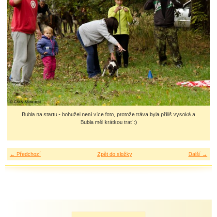
Bubla na startu - bohužel není více foto, protože tráva byla příliš vysoká a
Bubla měl krátkou trať :)
← Předchozí
Zpět do složky
Další →