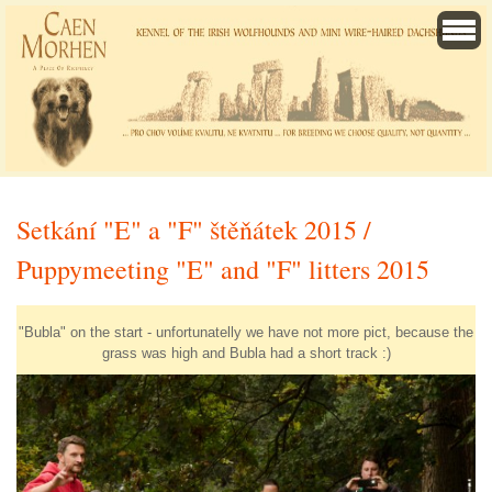
Setkání "E" a "F" štěňátek 2015 /
Puppymeeting "E" and "F" litters 2015
"Bubla" on the start - unfortunatelly we have not more pict, because the
grass was high and Bubla had a short track :)