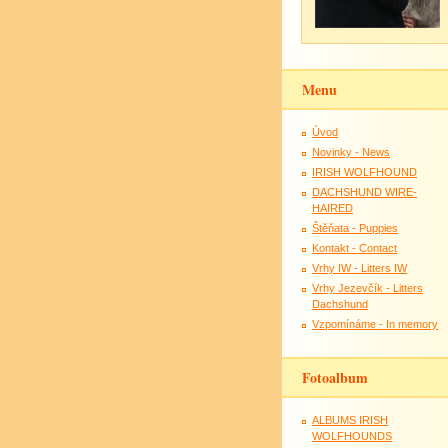
Menu
Úvod
Novinky - News
IRISH WOLFHOUND
DACHSHUND WIRE-
HAIRED
Štěňata - Puppies
Kontakt - Contact
Vrhy IW - Litters IW
Vrhy Jezevčík - Litters
Dachshund
Vzpomínáme - In memory
Fotoalbum
ALBUMS IRISH
WOLFHOUNDS