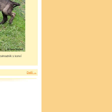
zahradník s konví
Další →