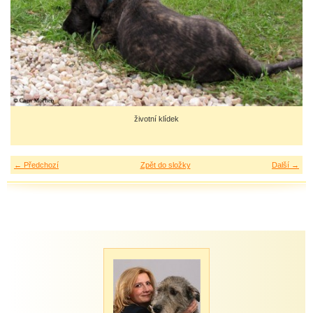
životní klídek
← Předchozí
Zpět do složky
Další →