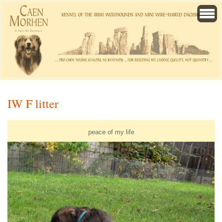
IW F litter
peace of my life