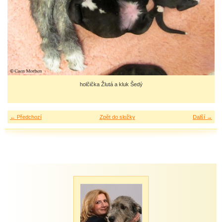
holčička Žlutá a kluk Šedý
← Předchozí
Zpět do složky
Další →