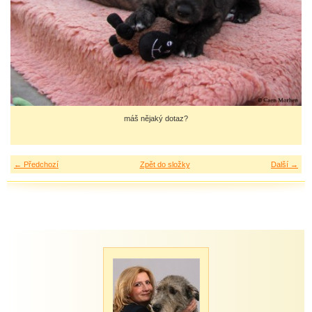
máš nějaký dotaz?
← Předchozí
Zpět do složky
Další →