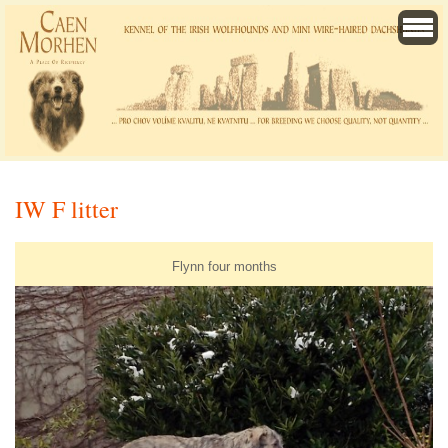
IW F litter
Flynn four months