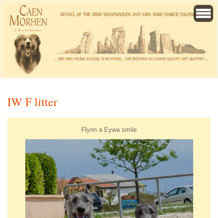
IW F litter
Flynn a Eywa smile