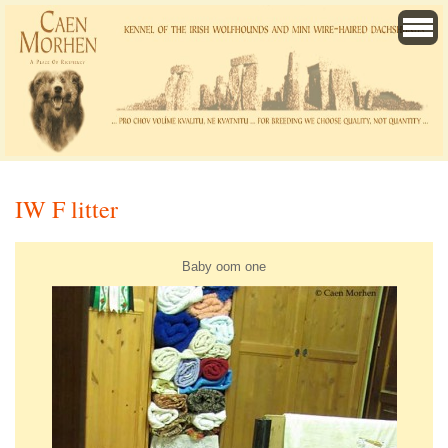
IW F litter
Baby oom one