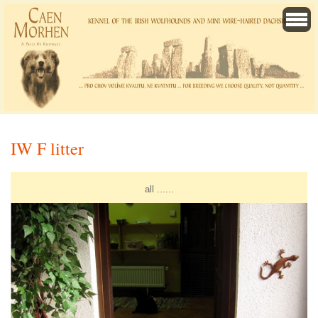
IW F litter
all ......