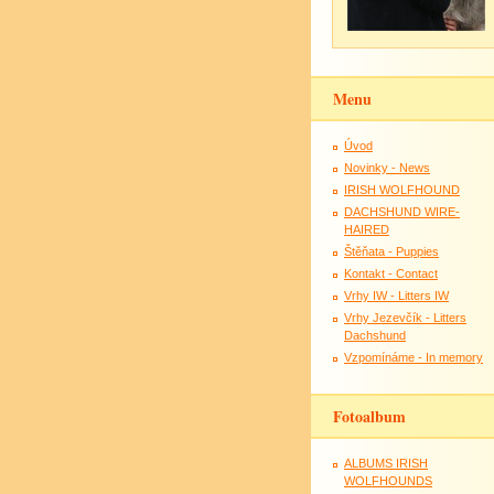
Menu
Úvod
Novinky - News
IRISH WOLFHOUND
DACHSHUND WIRE-
HAIRED
Štěňata - Puppies
Kontakt - Contact
Vrhy IW - Litters IW
Vrhy Jezevčík - Litters
Dachshund
Vzpomínáme - In memory
Fotoalbum
ALBUMS IRISH
WOLFHOUNDS