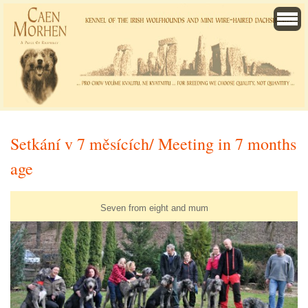
Setkání v 7 měsících/ Meeting in 7 months
age
Seven from eight and mum