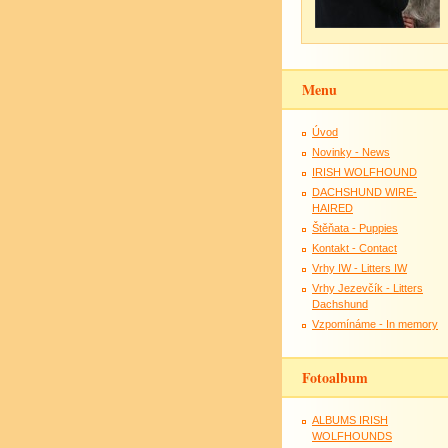
Menu
Úvod
Novinky - News
IRISH WOLFHOUND
DACHSHUND WIRE-
HAIRED
Štěňata - Puppies
Kontakt - Contact
Vrhy IW - Litters IW
Vrhy Jezevčík - Litters
Dachshund
Vzpomínáme - In memory
Fotoalbum
ALBUMS IRISH
WOLFHOUNDS