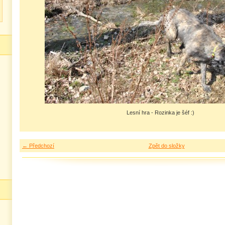
Lesní hra - Rozinka je šéf :)
← Předchozí
Zpět do složky