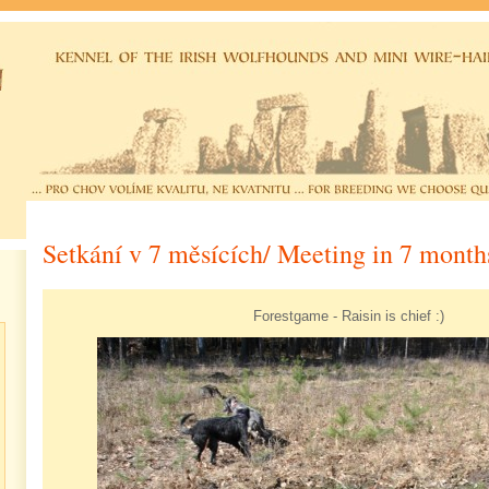
Setkání v 7 měsících/ Meeting in 7 month
Forestgame - Raisin is chief :)