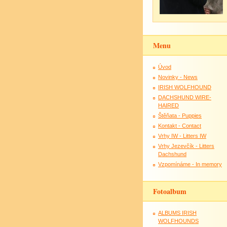
Menu
Úvod
Novinky - News
IRISH WOLFHOUND
DACHSHUND WIRE-
HAIRED
Štěňata - Puppies
Kontakt - Contact
Vrhy IW - Litters IW
Vrhy Jezevčík - Litters
Dachshund
Vzpomínáme - In memory
Fotoalbum
ALBUMS IRISH
WOLFHOUNDS