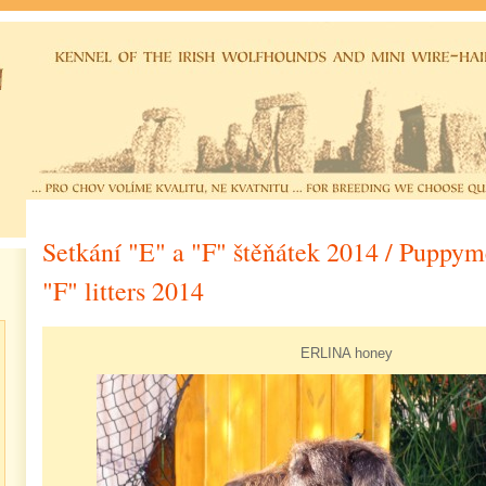
Setkání "E" a "F" štěňátek 2014 / Puppym
"F" litters 2014
ERLINA honey