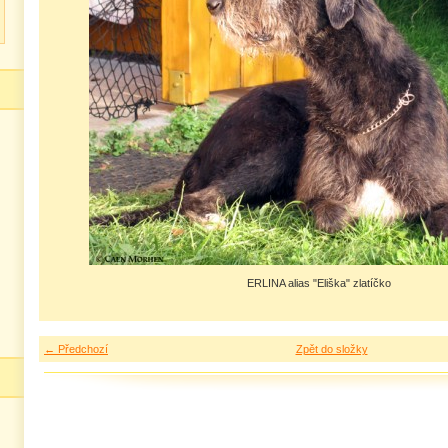
ERLINA alias "Eliška" zlatíčko
← Předchozí
Zpět do složky