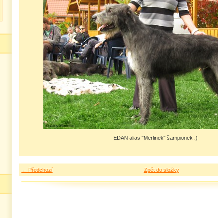
EDAN alias "Merlinek" šampionek :)
← Předchozí
Zpět do složky