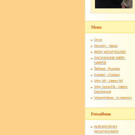
Menu
Úvod
Novinky - News
IRISH WOLFHOUND
DACHSHUND WIRE-
HAIRED
Štěňata - Puppies
Kontakt - Contact
Vrhy IW - Litters IW
Vrhy Jezevčík - Litters
Dachshund
Vzpomínáme - In memory
Fotoalbum
ALBUMS IRISH
WOLFHOUNDS