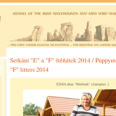
Setkání "E" a "F" štěňátek 2014 / Puppym
"F" litters 2014
EDAN alias "Merlinek" champion :)