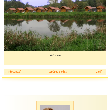
"Náš" kemp
← Předchozí
Zpět do složky
Další →