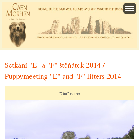
Setkání "E" a "F" štěňátek 2014 /
Puppymeeting "E" and "F" litters 2014
"Our" camp