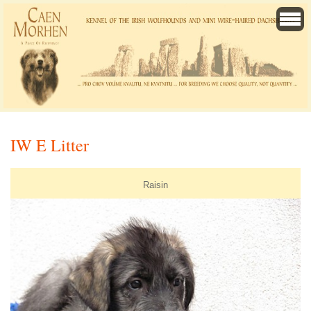
IW E Litter
Raisin