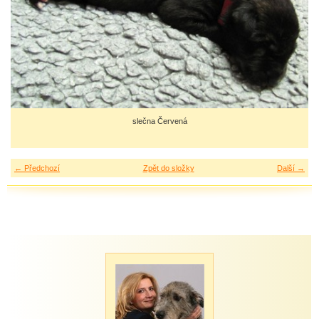
slečna Červená
← Předchozí
Zpět do složky
Další →