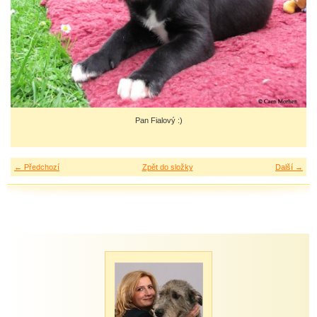
Pan Fialový :)
← Předchozí
Zpět do složky
Další →