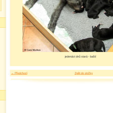
jedenáct dnů stará - baští
← Předchozí
Zpět do složky