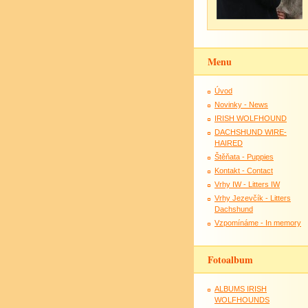
Menu
Úvod
Novinky - News
IRISH WOLFHOUND
DACHSHUND WIRE-
HAIRED
Štěňata - Puppies
Kontakt - Contact
Vrhy IW - Litters IW
Vrhy Jezevčík - Litters
Dachshund
Vzpomínáme - In memory
Fotoalbum
ALBUMS IRISH
WOLFHOUNDS