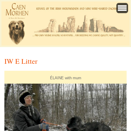
IW E Litter
ÉLAINE with mum