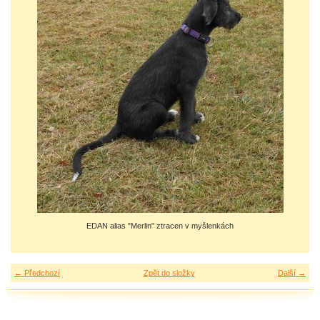
EDAN alias "Merlin" ztracen v myšlenkách
← Předchozí
Zpět do složky
Další →