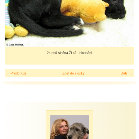
24 dnů slečna Žlutá - hloubání
← Předchozí
Zpět do složky
Další →