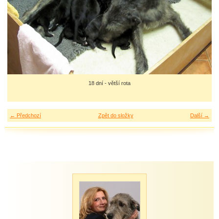
18 dní - větší rota
← Předchozí
Zpět do složky
Další →