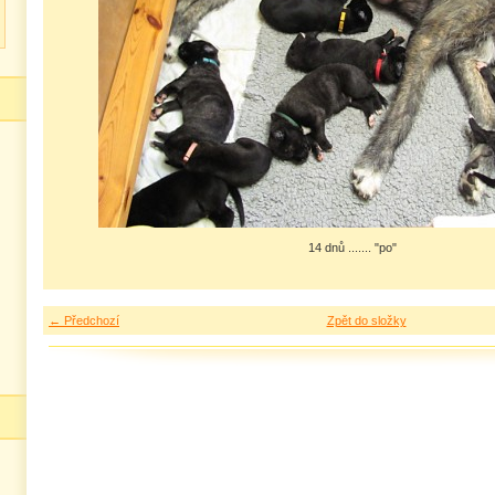
14 dnů ....... "po"
← Předchozí
Zpět do složky