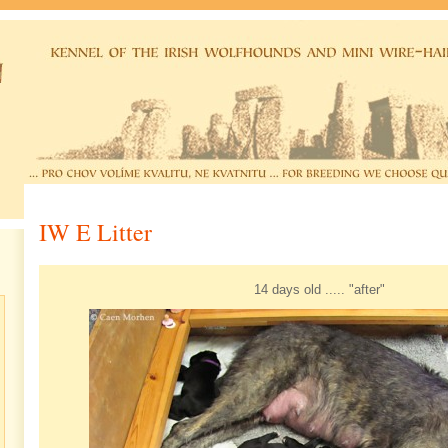
IW E Litter
14 days old ..... "after"