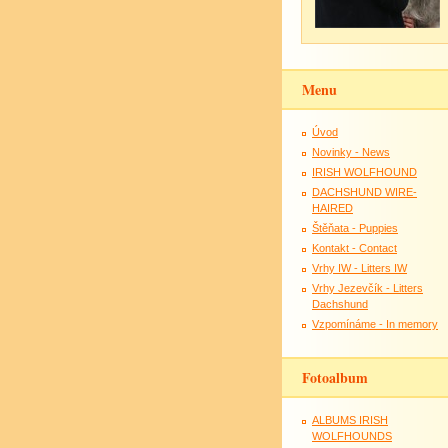
Menu
Úvod
Novinky - News
IRISH WOLFHOUND
DACHSHUND WIRE-
HAIRED
Štěňata - Puppies
Kontakt - Contact
Vrhy IW - Litters IW
Vrhy Jezevčík - Litters
Dachshund
Vzpomínáme - In memory
Fotoalbum
ALBUMS IRISH
WOLFHOUNDS