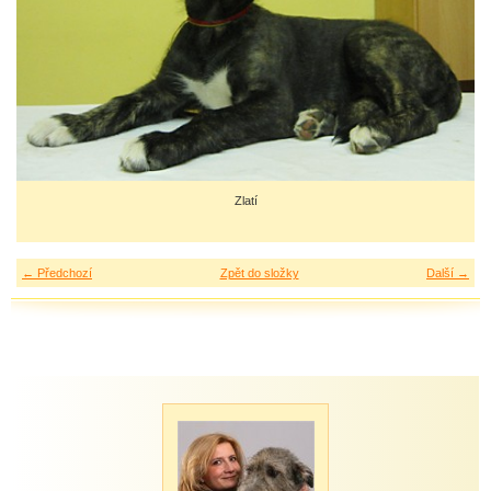
Zlatí
← Předchozí
Zpět do složky
Další →