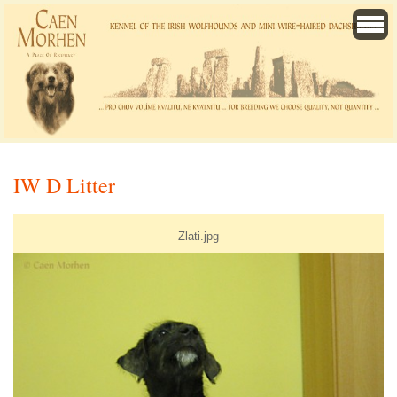
IW D Litter
Zlati.jpg