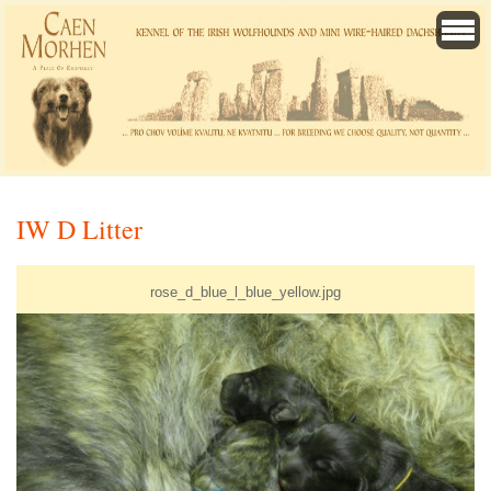
IW D Litter
rose_d_blue_l_blue_yellow.jpg