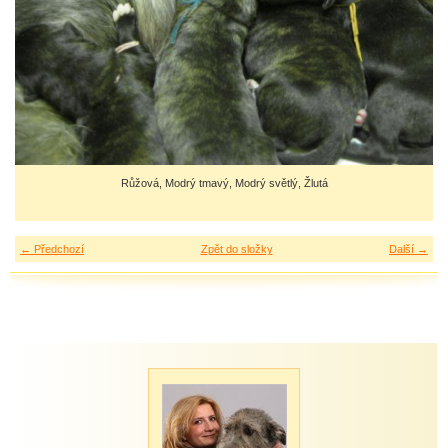
Růžová, Modrý tmavý, Modrý světlý, Žlutá
← Předchozí
Zpět do složky
Další →