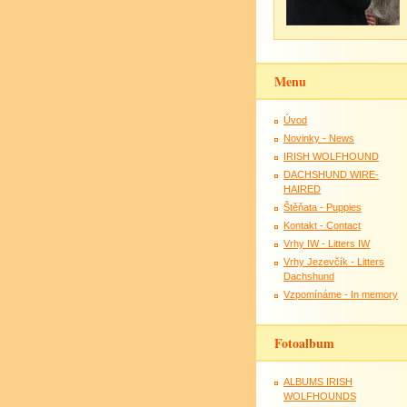
Menu
Úvod
Novinky - News
IRISH WOLFHOUND
DACHSHUND WIRE-
HAIRED
Štěňata - Puppies
Kontakt - Contact
Vrhy IW - Litters IW
Vrhy Jezevčík - Litters
Dachshund
Vzpomínáme - In memory
Fotoalbum
ALBUMS IRISH
WOLFHOUNDS