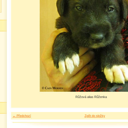
Růžová alias Růženka
← Předchozí
Zpět do složky