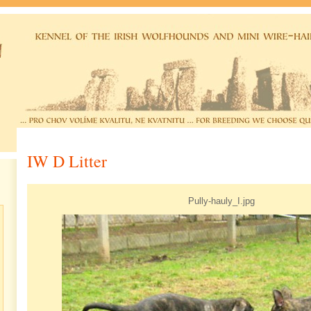
IW D Litter
Pully-hauly_I.jpg