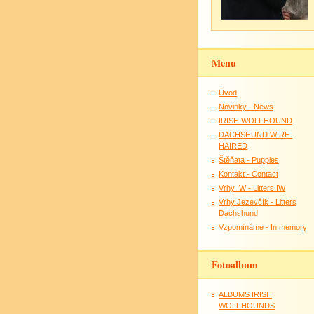
Menu
Úvod
Novinky - News
IRISH WOLFHOUND
DACHSHUND WIRE-
HAIRED
Štěňata - Puppies
Kontakt - Contact
Vrhy IW - Litters IW
Vrhy Jezevčík - Litters
Dachshund
Vzpomínáme - In memory
Fotoalbum
ALBUMS IRISH
WOLFHOUNDS