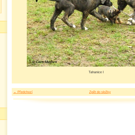
Tahanice I
← Předchozí
Zpět do složky