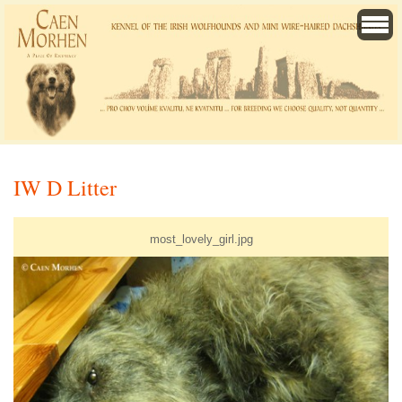
IW D Litter
most_lovely_girl.jpg