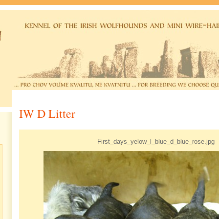
IW D Litter
First_days_yelow_l_blue_d_blue_rose.jpg