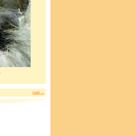
á
Další →