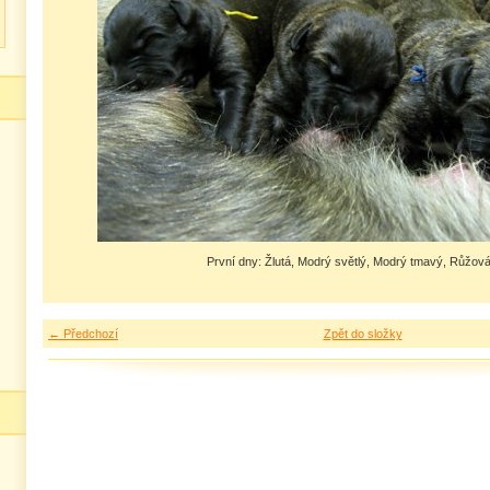
První dny: Žlutá, Modrý světlý, Modrý tmavý, Růžov
← Předchozí
Zpět do složky