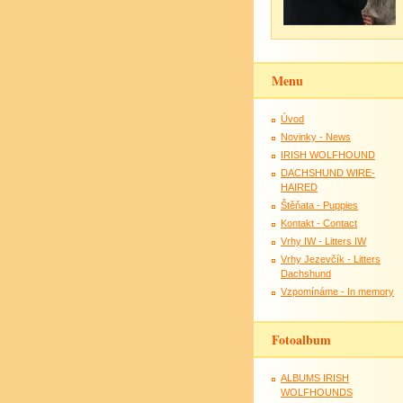
Menu
Úvod
Novinky - News
IRISH WOLFHOUND
DACHSHUND WIRE-
HAIRED
Štěňata - Puppies
Kontakt - Contact
Vrhy IW - Litters IW
Vrhy Jezevčík - Litters
Dachshund
Vzpomínáme - In memory
Fotoalbum
ALBUMS IRISH
WOLFHOUNDS