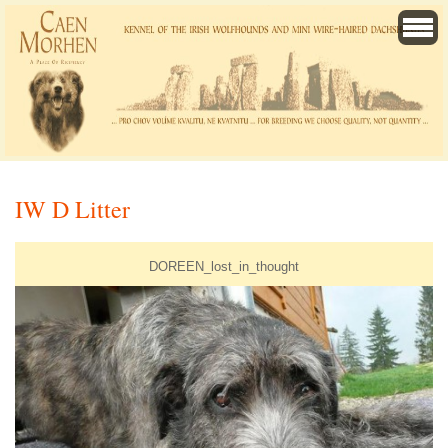
IW D Litter
DOREEN_lost_in_thought