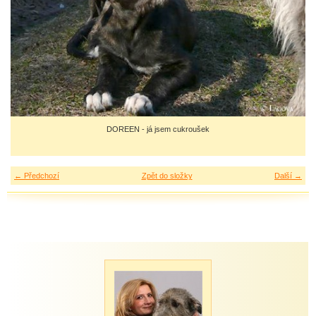
DOREEN - já jsem cukroušek
← Předchozí
Zpět do složky
Další →