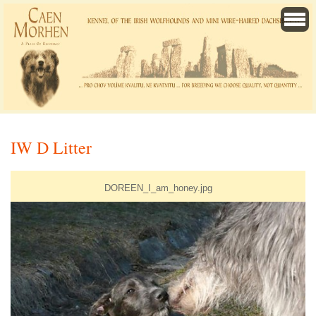
IW D Litter
DOREEN_I_am_honey.jpg